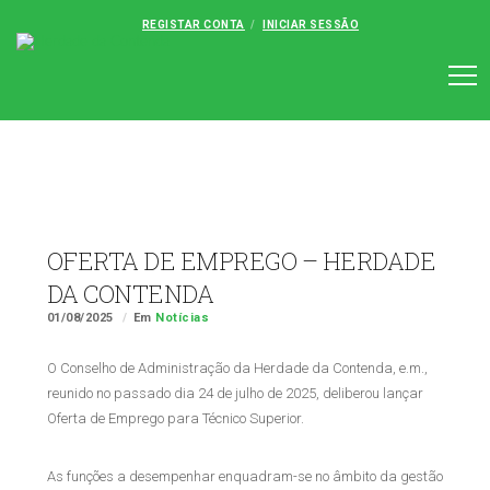
REGISTAR CONTA
INICIAR SESSÃO
OFERTA DE EMPREGO – HERDADE
DA CONTENDA
01/08/2025
Em
Notícias
O Conselho de Administração da Herdade da Contenda, e.m.,
reunido no passado dia 24 de julho de 2025, deliberou lançar
Oferta de Emprego para Técnico Superior.
As funções a desempenhar enquadram-se no âmbito da gestão