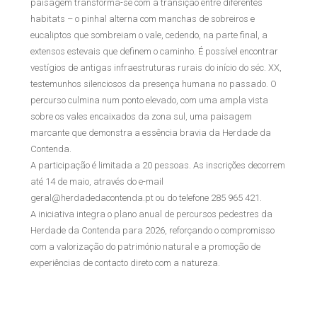
paisagem transforma-se com a transição entre diferentes
habitats – o pinhal alterna com manchas de sobreiros e
eucaliptos que sombreiam o vale, cedendo, na parte final, a
extensos estevais que definem o caminho. É possível encontrar
vestígios de antigas infraestruturas rurais do início do séc. XX,
testemunhos silenciosos da presença humana no passado. O
percurso culmina num ponto elevado, com uma ampla vista
sobre os vales encaixados da zona sul, uma paisagem
marcante que demonstra a essência bravia da Herdade da
Contenda.
A participação é limitada a 20 pessoas. As inscrições decorrem
até 14 de maio, através do e-mail
geral@herdadedacontenda.pt ou do telefone 285 965 421.
A iniciativa integra o plano anual de percursos pedestres da
Herdade da Contenda para 2026, reforçando o compromisso
com a valorização do património natural e a promoção de
experiências de contacto direto com a natureza.