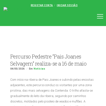
REGISTAR CONTA
INICIAR SESSÃO
Percurso Pedestre “Pais Joanes
Selvagem” realiza-se a 16 de maio
04/05/2026
Em
Notícias
Com início na ribeira de Pais Joanes e subindo pelas encostas
adjacentes, este percurso conduz os visitantes por uma zona
pristina, das mais selvagens da Contenda. O trilho afasta-se
gradualmente do leito da ribeira, seguindo por caminhos
discretos, moldados pelo pisoteio de veados e muflões. A