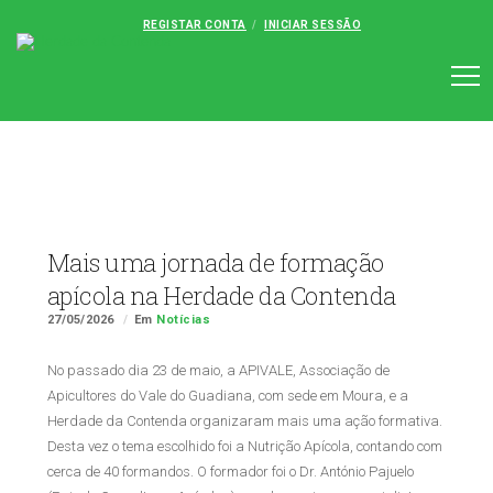
REGISTAR CONTA
INICIAR SESSÃO
Mais uma jornada de formação
apícola na Herdade da Contenda
27/05/2026
Em
Notícias
No passado dia 23 de maio, a APIVALE, Associação de
Apicultores do Vale do Guadiana, com sede em Moura, e a
Herdade da Contenda organizaram mais uma ação formativa.
Desta vez o tema escolhido foi a Nutrição Apícola, contando com
cerca de 40 formandos. O formador foi o Dr. António Pajuelo