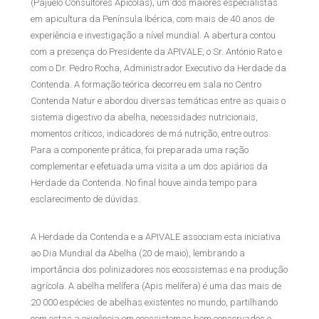
(Pajuelo Consultores Apícolas), um dos maiores especialistas
em apicultura da Península Ibérica, com mais de 40 anos de
experiência e investigação a nível mundial. A abertura contou
com a presença do Presidente da APIVALE, o Sr. António Rato e
com o Dr. Pedro Rocha, Administrador Executivo da Herdade da
Contenda. A formação teórica decorreu em sala no Centro
Contenda Natur e abordou diversas temáticas entre as quais o
sistema digestivo da abelha, necessidades nutricionais,
momentos críticos, indicadores de má nutrição, entre outros.
Para a componente prática, foi preparada uma ração
complementar e efetuada uma visita a um dos apiários da
Herdade da Contenda. No final houve ainda tempo para
esclarecimento de dúvidas.
A Herdade da Contenda e a APIVALE associam esta iniciativa
ao Dia Mundial da Abelha (20 de maio), lembrando a
importância dos polinizadores nos ecossistemas e na produção
agrícola. A abelha melífera (Apis melífera) é uma das mais de
20 000 espécies de abelhas existentes no mundo, partilhando
com estas a exigência em ecossistemas bem conservados e