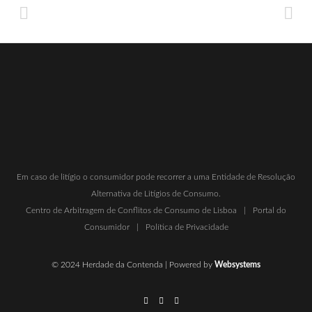
Em caso de litígio o consumidor pode recorrer a uma Entidade de Resolução
Alternativa de Litígios de Consumo.
Centro de Arbitragem de Conflitos de Consumo de Lisboa
|
Portal do
Consumidor
|
Política de Privacidade
© 2024 Herdade da Contenda | Powered by
Websystems