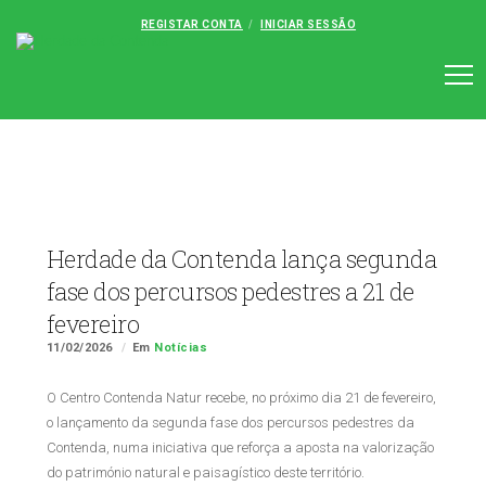
REGISTAR CONTA
INICIAR SESSÃO
Herdade da Contenda lança segunda
fase dos percursos pedestres a 21 de
fevereiro
11/02/2026
Em
Notícias
O Centro Contenda Natur recebe, no próximo dia 21 de fevereiro,
o lançamento da segunda fase dos percursos pedestres da
Contenda, numa iniciativa que reforça a aposta na valorização
do património natural e paisagístico deste território.